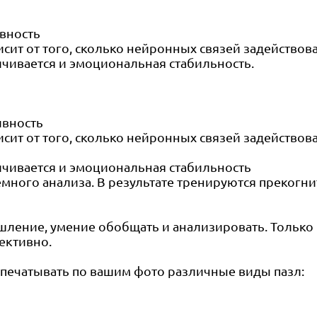
вность
исит от того, сколько нейронных связей задейство
ичивается и эмоциональная стабильность.
ивность
исит от того, сколько нейронных связей задейство
ичивается и эмоциональная стабильность
темного анализа. В результате тренируются преко
шление, умение обобщать и анализировать. Только в
ективно.
спечатывать по вашим фото различные виды пазл: