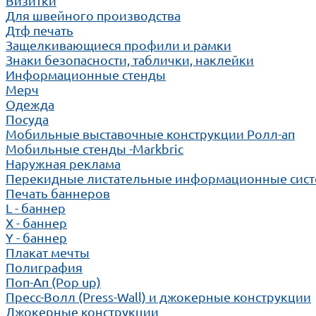
Визитки
Для швейного производства
Дтф печать
Защелкивающиеся профили и рамки
Знаки безопасности, таблички, наклейки
Информационные стенды
Мерч
Одежда
Посуда
Мобильные выставочные конструкции Ролл-ап
Мобильные стенды -Markbric
Наружная реклама
Перекидные листательные информационные сис
Печать баннеров
L - баннер
X - баннер
Y - баннер
Плакат мечты
Полиграфия
Поп-Ап (Pop up)
Пресс-Волл (Press-Wall) и джокерные конструкции
Джокерные конструкции