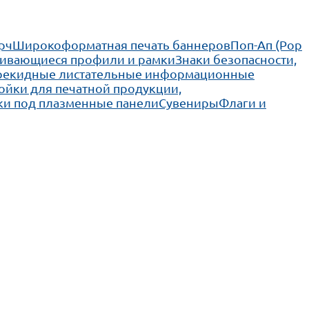
рч
Широкоформатная печать баннеров
Поп-Ап (Pop
ивающиеся профили и рамки
Знаки безопасности,
рекидные листательные информационные
ойки для печатной продукции,
ки под плазменные панели
Сувениры
Флаги и