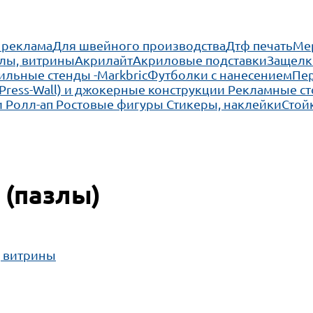
 реклама
Для швейного производства
Дтф печать
Ме
лы, витрины
Акрилайт
Акриловые подставки
Защелк
льные стенды -Markbric
Футболки с нанесением
Пе
(Press-Wall) и джокерные конструкции
Рекламные ст
 Ролл-ап
Ростовые фигуры
Стикеры, наклейки
Стой
 (пазлы)
, витрины