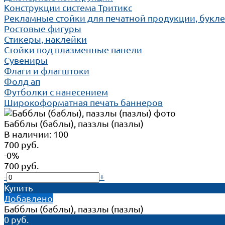
Конструкции система Тритикс
Рекламные стойки для печатной продукции, букл
Ростовые фигуры
Стикеры, наклейки
Стойки под плазменные панели
Сувениры
Флаги и флагштоки
Фолд ап
Футболки с нанесением
Широкоформатная печать баннеров
Бабблы (баблы), паззлы (пазлы)
В наличии: 100
700 руб.
-0%
700 руб.
-
+
Купить
Добавлено
Бабблы (баблы), паззлы (пазлы)
0 руб.