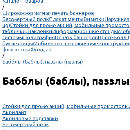
Каталог товаров
/
Широкоформатная печать баннеров
Бессмертный полк
Плакат мечты
Визитки
Наружная
up)
Cтойки для промо акций, мобильные промосто
таблички, наклейки
Информационные стенды
Моби
системы
Полиграфия
Печать баннеров
Пресс-Волл 
буклетницы
Мобильные выставочные конструкции
флагштоки
Фолд ап
/
Бабблы (баблы), паззлы (пазлы)
Бабблы (баблы), паззлы
Cтойки для промо акций, мобильные промостолы
Акрилайт
Акриловые подставки
Бессмертный полк