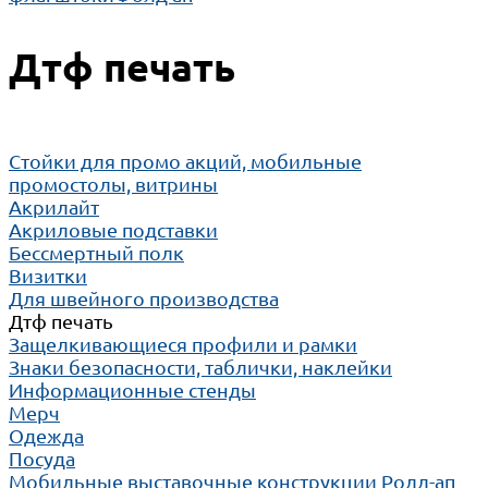
Дтф печать
Cтойки для промо акций, мобильные
промостолы, витрины
Акрилайт
Акриловые подставки
Бессмертный полк
Визитки
Для швейного производства
Дтф печать
Защелкивающиеся профили и рамки
Знаки безопасности, таблички, наклейки
Информационные стенды
Мерч
Одежда
Посуда
Мобильные выставочные конструкции Ролл-ап