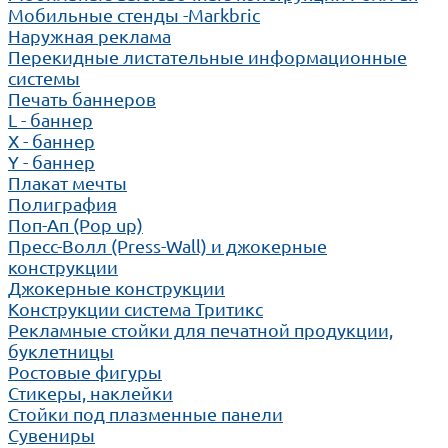
Мобильные стенды -Markbric
Наружная реклама
Перекидные листательные информационные
системы
Печать баннеров
L - баннер
X - баннер
Y - баннер
Плакат мечты
Полиграфия
Поп-Ап (Pop up)
Пресс-Волл (Press-Wall) и джокерные
конструкции
Джокерные конструкции
Конструкции система Тритикс
Рекламные стойки для печатной продукции,
буклетницы
Ростовые фигуры
Стикеры, наклейки
Стойки под плазменные панели
Сувениры