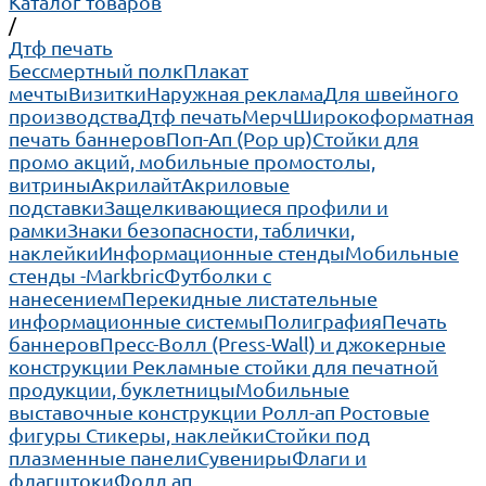
Каталог товаров
/
Дтф печать
Бессмертный полк
Плакат
мечты
Визитки
Наружная реклама
Для швейного
производства
Дтф печать
Мерч
Широкоформатная
печать баннеров
Поп-Ап (Pop up)
Cтойки для
промо акций, мобильные промостолы,
витрины
Акрилайт
Акриловые
подставки
Защелкивающиеся профили и
рамки
Знаки безопасности, таблички,
наклейки
Информационные стенды
Мобильные
стенды -Markbric
Футболки с
нанесением
Перекидные листательные
информационные системы
Полиграфия
Печать
баннеров
Пресс-Волл (Press-Wall) и джокерные
конструкции
Рекламные стойки для печатной
продукции, буклетницы
Мобильные
выставочные конструкции Ролл-ап
Ростовые
фигуры
Стикеры, наклейки
Стойки под
плазменные панели
Сувениры
Флаги и
флагштоки
Фолд ап