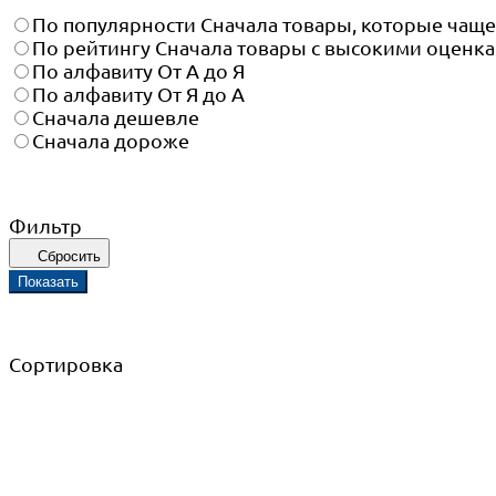
По популярности
Сначала товары, которые чащ
По рейтингу
Сначала товары с высокими оценк
По алфавиту
От А до Я
По алфавиту
От Я до А
Сначала дешевле
Сначала дороже
Фильтр
Сбросить
Показать
Сортировка