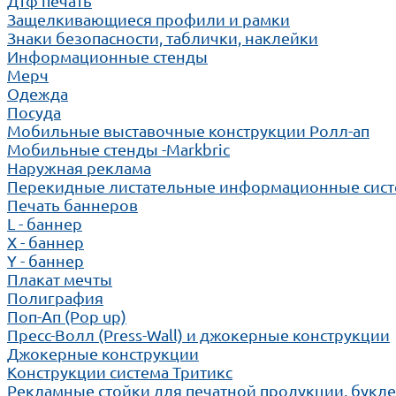
Дтф печать
Защелкивающиеся профили и рамки
Знаки безопасности, таблички, наклейки
Информационные стенды
Мерч
Одежда
Посуда
Мобильные выставочные конструкции Ролл-ап
Мобильные стенды -Markbric
Наружная реклама
Перекидные листательные информационные сис
Печать баннеров
L - баннер
X - баннер
Y - баннер
Плакат мечты
Полиграфия
Поп-Ап (Pop up)
Пресс-Волл (Press-Wall) и джокерные конструкции
Джокерные конструкции
Конструкции система Тритикс
Рекламные стойки для печатной продукции, букл