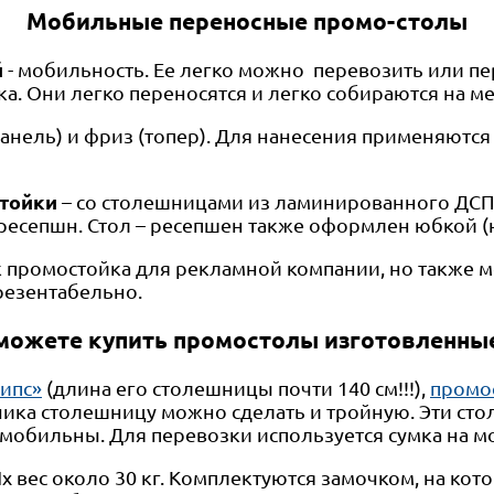
Мобильные переносные промо-столы
й
- мобильность. Ее легко можно перевозить или п
а. Они легко переносятся и легко собираются на м
ель) и фриз (топер). Для нанесения применяются 
тойки
– со столешницами из ламинированного ДСП.
 ресепшн. Стол – ресепшен также оформлен юбкой (
 промостойка для рекламной компании, но также 
резентабельно.
 можете купить промостолы изготовленные 
ипс»
(длина его столешницы почти 140 см!!!),
промо
чика столешницу можно сделать и тройную. Эти с
е мобильны. Для перевозки используется сумка на м
 вес около 30 кг. Комплектуются замочком, на кот