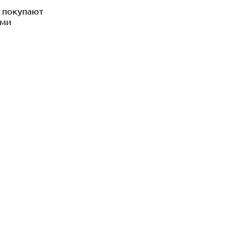
е покупают
ами