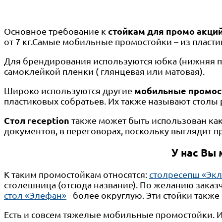
Основное требование к
стойкам для промо акци
от 7 кг.
Самые мобильные промостойки – из пластик
Для брендирования используются юбка (нижняя пан
самоклейкой пленки ( глянцевая или матовая).
Широко используются другие
мобильные промос
пластиковых собратьев. Их также называют столы
Стол
reception
также может быть использован как
документов, в переговорах, поскольку выглядит п
У нас Вы
К таким промостойкам относятся:
стол
ресепш «Экл
столешница (отсюда название). По желанию заказ
стол «Элефан»
- более округлую. Эти стойки такж
Есть и совсем тяжелые мобильные промостойки. Их