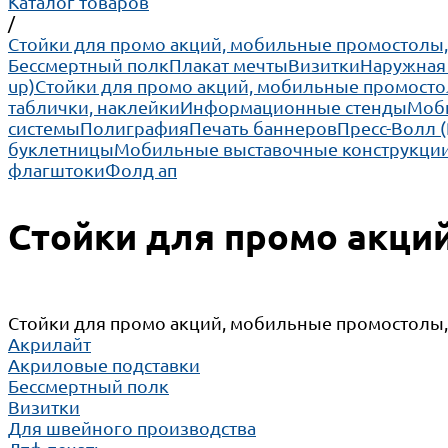
Каталог товаров
/
Cтойки для промо акций, мобильные промостолы
Бессмертный полк
Плакат мечты
Визитки
Наружная
up)
Cтойки для промо акций, мобильные промосто
таблички, наклейки
Информационные стенды
Моби
системы
Полиграфия
Печать баннеров
Пресс-Волл 
буклетницы
Мобильные выставочные конструкции
флагштоки
Фолд ап
Cтойки для промо акци
Cтойки для промо акций, мобильные промостолы
Акрилайт
Акриловые подставки
Бессмертный полк
Визитки
Для швейного производства