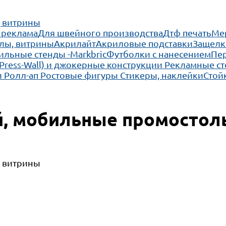
, витрины
 реклама
Для швейного производства
Дтф печать
Ме
лы, витрины
Акрилайт
Акриловые подставки
Защелк
льные стенды -Markbric
Футболки с нанесением
Пе
(Press-Wall) и джокерные конструкции
Рекламные ст
 Ролл-ап
Ростовые фигуры
Стикеры, наклейки
Стой
й, мобильные промостол
, витрины