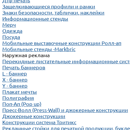
Дтф печать
Защелкивающиеся профили и рамки
Знаки безопасности, таблички, наклейки
Информационные стенды
Мерч
Одежда
Посуда
Мобильные выставочные конструкции Ролл-ап
Мобильные стенды -Markbric
Наружная реклама
Перекидные листательные информационные сис
Печать баннеров
L - баннер
X - баннер
Y - баннер
Плакат мечты
Полиграфия
Поп-Ап (Pop up)
Пресс-Волл (Press-Wall) и джокерные конструкции
Джокерные конструкции
Конструкции система Тритикс
Рекламные стойки для печатной продукции, букл