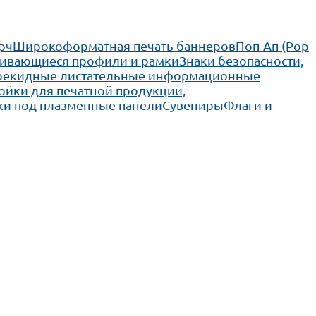
рч
Широкоформатная печать баннеров
Поп-Ап (Pop
ивающиеся профили и рамки
Знаки безопасности,
рекидные листательные информационные
ойки для печатной продукции,
ки под плазменные панели
Сувениры
Флаги и