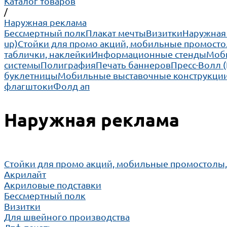
Каталог товаров
/
Наружная реклама
Бессмертный полк
Плакат мечты
Визитки
Наружная
up)
Cтойки для промо акций, мобильные промосто
таблички, наклейки
Информационные стенды
Моби
системы
Полиграфия
Печать баннеров
Пресс-Волл 
буклетницы
Мобильные выставочные конструкции
флагштоки
Фолд ап
Наружная реклама
Cтойки для промо акций, мобильные промостолы
Акрилайт
Акриловые подставки
Бессмертный полк
Визитки
Для швейного производства