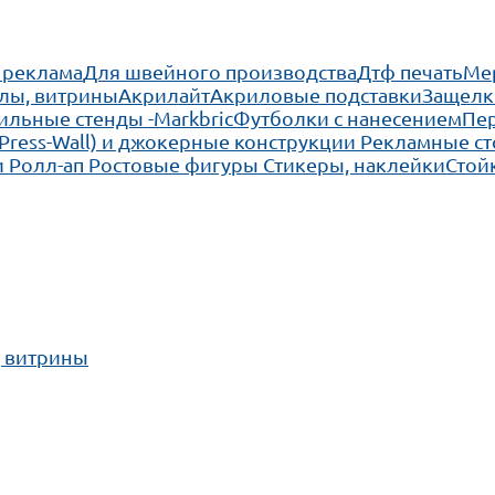
 реклама
Для швейного производства
Дтф печать
Ме
лы, витрины
Акрилайт
Акриловые подставки
Защелк
льные стенды -Markbric
Футболки с нанесением
Пе
(Press-Wall) и джокерные конструкции
Рекламные ст
 Ролл-ап
Ростовые фигуры
Стикеры, наклейки
Стой
, витрины