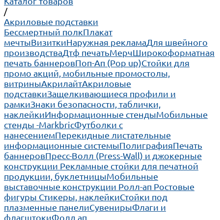
Каталог товаров
/
Акриловые подставки
Бессмертный полк
Плакат
мечты
Визитки
Наружная реклама
Для швейного
производства
Дтф печать
Мерч
Широкоформатная
печать баннеров
Поп-Ап (Pop up)
Cтойки для
промо акций, мобильные промостолы,
витрины
Акрилайт
Акриловые
подставки
Защелкивающиеся профили и
рамки
Знаки безопасности, таблички,
наклейки
Информационные стенды
Мобильные
стенды -Markbric
Футболки с
нанесением
Перекидные листательные
информационные системы
Полиграфия
Печать
баннеров
Пресс-Волл (Press-Wall) и джокерные
конструкции
Рекламные стойки для печатной
продукции, буклетницы
Мобильные
выставочные конструкции Ролл-ап
Ростовые
фигуры
Стикеры, наклейки
Стойки под
плазменные панели
Сувениры
Флаги и
флагштоки
Фолд ап