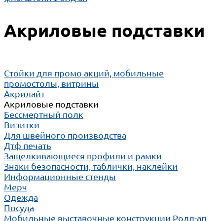
Акриловые подставки
Cтойки для промо акций, мобильные
промостолы, витрины
Акрилайт
Акриловые подставки
Бессмертный полк
Визитки
Для швейного производства
Дтф печать
Защелкивающиеся профили и рамки
Знаки безопасности, таблички, наклейки
Информационные стенды
Мерч
Одежда
Посуда
Мобильные выставочные конструкции Ролл-ап