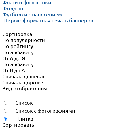
Флаги и флагштоки
Фолд ап
Футболки с нанесением
Широкоформатная печать баннеров
Сортировка
По популярности
По рейтингу
По алфавиту
От А до Я
По алфавиту
От Я до А
Сначала дешевле
Сначала дороже
Вид отображения
Список
Список с фотографиями
Плитка
Сортировать