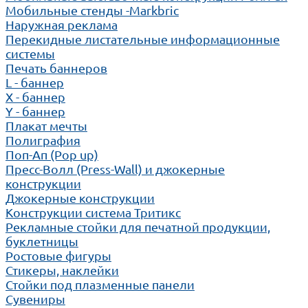
Мобильные стенды -Markbric
Наружная реклама
Перекидные листательные информационные
системы
Печать баннеров
L - баннер
X - баннер
Y - баннер
Плакат мечты
Полиграфия
Поп-Ап (Pop up)
Пресс-Волл (Press-Wall) и джокерные
конструкции
Джокерные конструкции
Конструкции система Тритикс
Рекламные стойки для печатной продукции,
буклетницы
Ростовые фигуры
Стикеры, наклейки
Стойки под плазменные панели
Сувениры