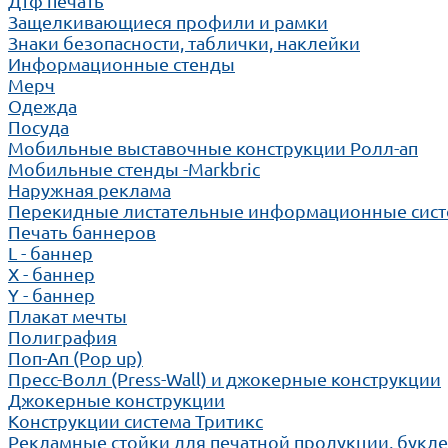
Дтф печать
Защелкивающиеся профили и рамки
Знаки безопасности, таблички, наклейки
Информационные стенды
Мерч
Одежда
Посуда
Мобильные выставочные конструкции Ролл-ап
Мобильные стенды -Markbric
Наружная реклама
Перекидные листательные информационные сис
Печать баннеров
L - баннер
X - баннер
Y - баннер
Плакат мечты
Полиграфия
Поп-Ап (Pop up)
Пресс-Волл (Press-Wall) и джокерные конструкции
Джокерные конструкции
Конструкции система Тритикс
Рекламные стойки для печатной продукции, букл