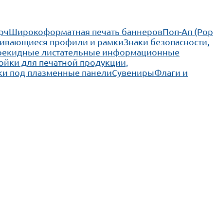
рч
Широкоформатная печать баннеров
Поп-Ап (Pop
ивающиеся профили и рамки
Знаки безопасности,
рекидные листательные информационные
ойки для печатной продукции,
ки под плазменные панели
Сувениры
Флаги и