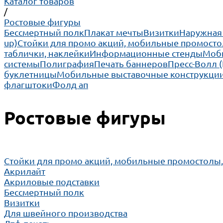
Каталог товаров
/
Ростовые фигуры
Бессмертный полк
Плакат мечты
Визитки
Наружная
up)
Cтойки для промо акций, мобильные промосто
таблички, наклейки
Информационные стенды
Моби
системы
Полиграфия
Печать баннеров
Пресс-Волл 
буклетницы
Мобильные выставочные конструкции
флагштоки
Фолд ап
Ростовые фигуры
Cтойки для промо акций, мобильные промостолы
Акрилайт
Акриловые подставки
Бессмертный полк
Визитки
Для швейного производства