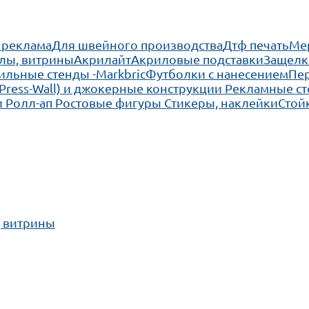
 реклама
Для швейного производства
Дтф печать
Ме
лы, витрины
Акрилайт
Акриловые подставки
Защелк
льные стенды -Markbric
Футболки с нанесением
Пе
(Press-Wall) и джокерные конструкции
Рекламные ст
 Ролл-ап
Ростовые фигуры
Стикеры, наклейки
Стой
, витрины