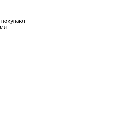
е покупают
ами