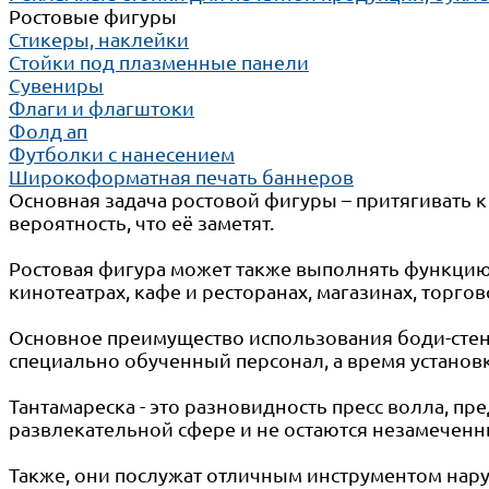
Ростовые фигуры
Стикеры, наклейки
Стойки под плазменные панели
Сувениры
Флаги и флагштоки
Фолд ап
Футболки с нанесением
Широкоформатная печать баннеров
Основная задача ростовой фигуры – притягивать к
вероятность, что её заметят.
Ростовая фигура может также выполнять функцию 
кинотеатрах, кафе и ресторанах, магазинах, торго
Основное преимущество использования боди-стенд
специально обученный персонал, а время установк
Тантамареска - это разновидность пресс волла, 
развлекательной сфере и не остаются незамечен
Также, они послужат отличным инструментом нар