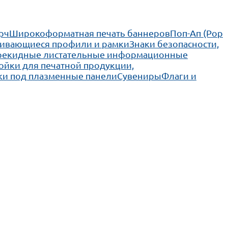
рч
Широкоформатная печать баннеров
Поп-Ап (Pop
ивающиеся профили и рамки
Знаки безопасности,
рекидные листательные информационные
ойки для печатной продукции,
ки под плазменные панели
Сувениры
Флаги и