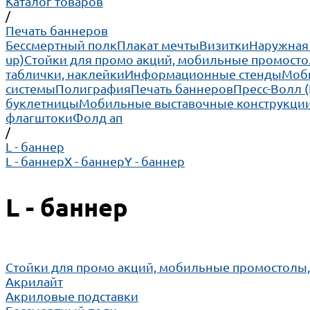
Каталог товаров
/
Печать баннеров
Бессмертный полк
Плакат мечты
Визитки
Наружная
up)
Cтойки для промо акций, мобильные промосто
таблички, наклейки
Информационные стенды
Моби
системы
Полиграфия
Печать баннеров
Пресс-Волл 
буклетницы
Мобильные выставочные конструкции
флагштоки
Фолд ап
/
L - баннер
L - баннер
X - баннер
Y - баннер
L - баннер
Cтойки для промо акций, мобильные промостолы
Акрилайт
Акриловые подставки