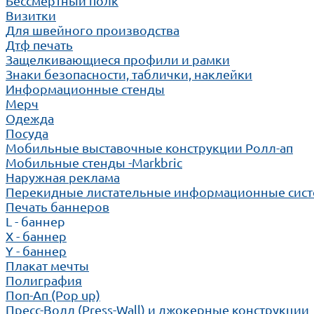
Бессмертный полк
Визитки
Для швейного производства
Дтф печать
Защелкивающиеся профили и рамки
Знаки безопасности, таблички, наклейки
Информационные стенды
Мерч
Одежда
Посуда
Мобильные выставочные конструкции Ролл-ап
Мобильные стенды -Markbric
Наружная реклама
Перекидные листательные информационные сис
Печать баннеров
L - баннер
X - баннер
Y - баннер
Плакат мечты
Полиграфия
Поп-Ап (Pop up)
Пресс-Волл (Press-Wall) и джокерные конструкции