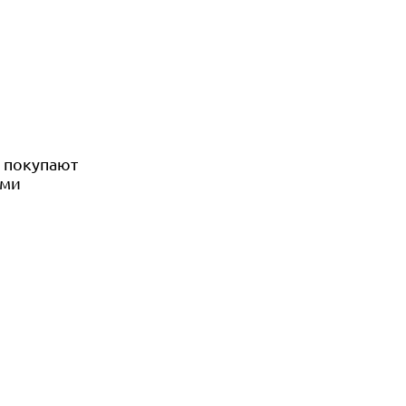
е покупают
ами