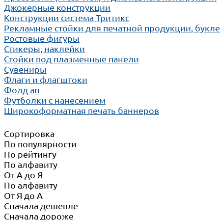
Джокерные конструкции
Конструкции система Тритикс
Рекламные стойки для печатной продукции, букл
Ростовые фигуры
Стикеры, наклейки
Стойки под плазменные панели
Сувениры
Флаги и флагштоки
Фолд ап
Футболки с нанесением
Широкоформатная печать баннеров
Сортировка
По популярности
По рейтингу
По алфавиту
От А до Я
По алфавиту
От Я до А
Сначала дешевле
Сначала дороже