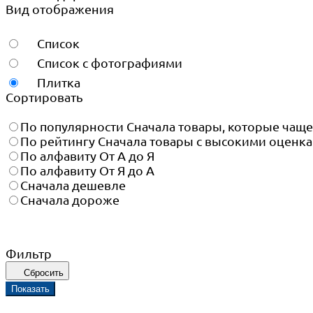
Вид отображения
Список
Список с фотографиями
Плитка
Сортировать
По популярности
Сначала товары, которые чащ
По рейтингу
Сначала товары с высокими оценк
По алфавиту
От А до Я
По алфавиту
От Я до А
Сначала дешевле
Сначала дороже
Фильтр
Сбросить
Показать