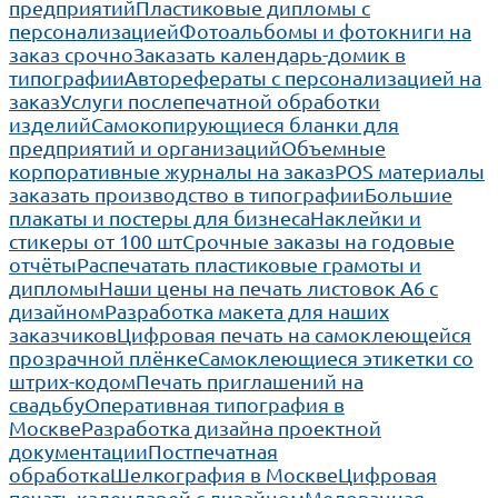
предприятий
Пластиковые дипломы с
персонализацией
Фотоальбомы и фотокниги на
заказ срочно
Заказать календарь-домик в
типографии
Авторефераты с персонализацией на
заказ
Услуги послепечатной обработки
изделий
Самокопирующиеся бланки для
предприятий и организаций
Объемные
корпоративные журналы на заказ
POS материалы
заказать производство в типографии
Большие
плакаты и постеры для бизнеса
Наклейки и
стикеры от 100 шт
Срочные заказы на годовые
отчёты
Распечатать пластиковые грамоты и
дипломы
Наши цены на печать листовок А6 с
дизайном
Разработка макета для наших
заказчиков
Цифровая печать на самоклеющейся
прозрачной плёнке
Самоклеющиеся этикетки со
штрих-кодом
Печать приглашений на
свадьбу
Оперативная типография в
Москве
Разработка дизайна проектной
документации
Постпечатная
обработка
Шелкография в Москве
Цифровая
печать календарей с дизайном
Мелованная