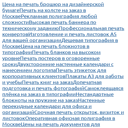
Цена на печать брошюр на дизайнерской
бумаге
Печать на холсте на заказ в
Москве
Рекламная полиграфия любой
сложности
Высокая печать баннера по
техническому заданию
Профессиональная печать
конвертов
Изготовление и печать листовок А5
для вашей организации
Дешевая типография в
Москве
Цена на печать блокнотов в
типографии
Печать бланков на высоком
уровне
Печать постеров в оговоренные
сроки
Двухсторонние настенные календари с
нанесением логотипа
Печать этикеток для
корпоративных клиентов
Плакаты А3 для работы
и учебы
Печать книг на заказ
Допечатная
подготовка и печать фотографий
Самоклеящаяся
плёнка на заказ в типографии
Нестандартные
блокноты на пружине на заказ
Настенные
перекидные календари для офиса и
организаций
Срочная печать открыток, визиток и
листовок
Оперативная офисная полиграфия в
Москве
Цены на печать документов для