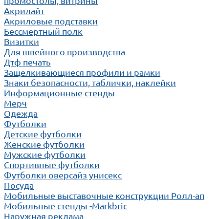
промостолы, витрины
Акрилайт
Акриловые подставки
Бессмертный полк
Визитки
Для швейного производства
Дтф печать
Защелкивающиеся профили и рамки
Знаки безопасности, таблички, наклейки
Информационные стенды
Мерч
Одежда
Футболки
Детские футболки
Женские футболки
Мужские футболки
Спортивные футболки
Футболки оверсайз унисекс
Посуда
Мобильные выставочные конструкции Ролл-ап
Мобильные стенды -Markbric
Наружная реклама