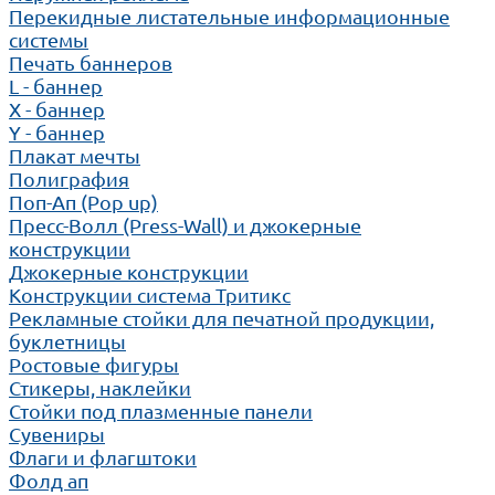
Перекидные листательные информационные
системы
Печать баннеров
L - баннер
X - баннер
Y - баннер
Плакат мечты
Полиграфия
Поп-Ап (Pop up)
Пресс-Волл (Press-Wall) и джокерные
конструкции
Джокерные конструкции
Конструкции система Тритикс
Рекламные стойки для печатной продукции,
буклетницы
Ростовые фигуры
Стикеры, наклейки
Стойки под плазменные панели
Сувениры
Флаги и флагштоки
Фолд ап