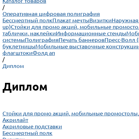
Каталог товаров
/
Оперативная цифровая полиграфия
Бессмертный полк
Плакат мечты
Визитки
Наружная
up)
Cтойки для промо акций, мобильные промосто
таблички, наклейки
Информационные стенды
Моби
системы
Полиграфия
Печать баннеров
Пресс-Волл 
буклетницы
Мобильные выставочные конструкции
флагштоки
Фолд ап
/
Диплом
Диплом
Cтойки для промо акций, мобильные промостолы
Акрилайт
Акриловые подставки
Бессмертный полк