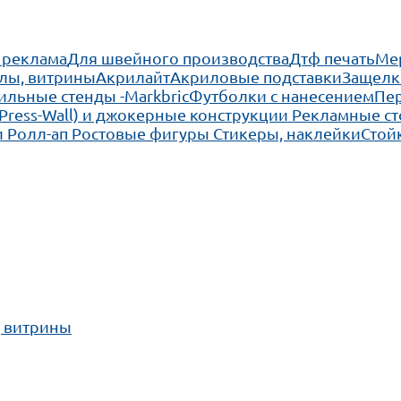
 реклама
Для швейного производства
Дтф печать
Ме
лы, витрины
Акрилайт
Акриловые подставки
Защелк
льные стенды -Markbric
Футболки с нанесением
Пе
(Press-Wall) и джокерные конструкции
Рекламные ст
 Ролл-ап
Ростовые фигуры
Стикеры, наклейки
Стой
, витрины