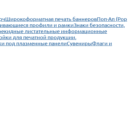
рч
Широкоформатная печать баннеров
Поп-Ап (Pop
ивающиеся профили и рамки
Знаки безопасности,
рекидные листательные информационные
ойки для печатной продукции,
ки под плазменные панели
Сувениры
Флаги и