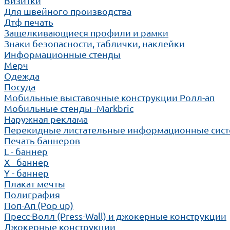
Визитки
Для швейного производства
Дтф печать
Защелкивающиеся профили и рамки
Знаки безопасности, таблички, наклейки
Информационные стенды
Мерч
Одежда
Посуда
Мобильные выставочные конструкции Ролл-ап
Мобильные стенды -Markbric
Наружная реклама
Перекидные листательные информационные сис
Печать баннеров
L - баннер
X - баннер
Y - баннер
Плакат мечты
Полиграфия
Поп-Ап (Pop up)
Пресс-Волл (Press-Wall) и джокерные конструкции
Джокерные конструкции