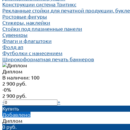
Конструкции система Тритикс
Рекламные стойки для печатной продукции, букл
Ростовые фигуры
Стикеры, наклейки
Стойки под плазменные панели
Сувениры
Флаги и флагштоки
Фолд ап
Футболки с нанесением
Широкоформатная печать баннеров
Диплом
В наличии: 100
2 900 руб.
-0%
2 900 руб.
-
+
Купить
Добавлено
Диплом
0 руб.