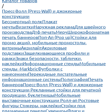
Каталог товаров
/
Пресс-Волл (Press-Wall) и джокерные
конструкции
Бессмертный полк
Плакат
мечты
Визитки
Наружная реклама
Для швейного
производства
Дтф печать
Мерч
Широкоформатная
печать баннеров
Поп-Ап (Pop up)
Cтойки для
промо акций, мобильные промостолы,
витрины
Акрилайт
Акриловые
подставки
Защелкивающиеся профили и
рамки
Знаки безопасности, таблички,
наклейки
Информационные стенды
Мобильные
стенды -Markbric
Футболки с
нанесением
Перекидные листательные
информационные системы
Полиграфия
Печать
баннеров
Пресс-Волл (Press-Wall) и джокерные
конструкции
Рекламные стойки для печатной
продукции, буклетницы
Мобильные
выставочные конструкции Ролл-ап
Ростовые
фигуры
Стикеры, наклейки
Стойки под
плазменные панели
Сувениры
Флаги и