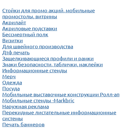
Cтойки для промо акций, мобильные
промостолы, витрины
Акрилайт
Акриловые подставки
Бессмертный полк
Визитки
Для швейного производства
Дтф печать
Защелкивающиеся профили и рамки
Знаки безопасности, таблички, наклейки
Информационные стенды
Мерч
Одежда
Посуда
Мобильные выставочные конструкции Ролл-ап
Мобильные стенды -Markbric
Наружная реклама
Перекидные листательные информационные
системы
Печать баннеров