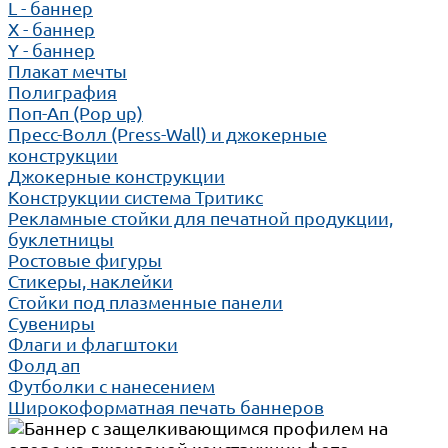
L - баннер
X - баннер
Y - баннер
Плакат мечты
Полиграфия
Поп-Ап (Pop up)
Пресс-Волл (Press-Wall) и джокерные
конструкции
Джокерные конструкции
Конструкции система Тритикс
Рекламные стойки для печатной продукции,
буклетницы
Ростовые фигуры
Стикеры, наклейки
Стойки под плазменные панели
Сувениры
Флаги и флагштоки
Фолд ап
Футболки с нанесением
Широкоформатная печать баннеров